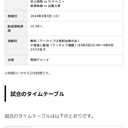
井上尚弥 vs TJ ドヘニー
武居由樹 vs 比嘉大吾
開催日
2024年9月3日（火）
配信開始時
15:30〜
間
視聴料
無料（アーカイブは有料会員のみ）
※見逃し配信（アーカイブ視聴）は9月3日23:00〜9月9日
23:59まで
会場
有明アリーナ
※時間はいずれも日本時間です。
試合のタイムテーブル
試合のタイムテーブルは以下のとおりです。