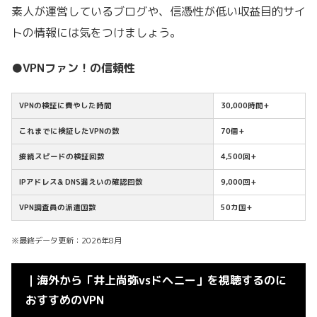
素人が運営しているブログや、信憑性が低い収益目的サイ
トの情報には気をつけましょう。
●VPNファン！の信頼性
VPNの検証に費やした時間
30,000時間+
これまでに検証したVPNの数
70個+
接続スピードの検証回数
4,500回+
IPアドレス& DNS漏えいの確認回数
9,000回+
VPN調査員の派遣国数
50カ国+
※最終データ更新：2026年8月
｜海外から「井上尚弥vsドヘニー」を視聴するのに
おすすめのVPN