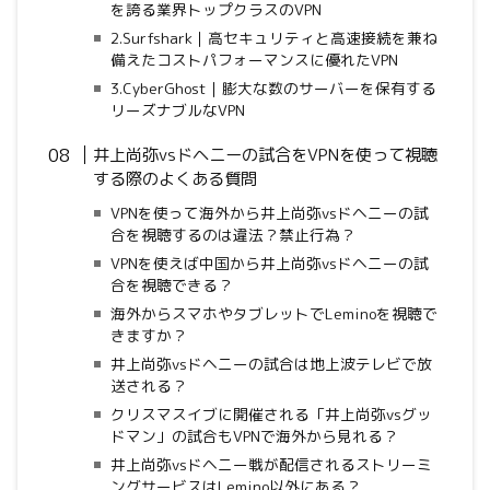
を誇る業界トップクラスのVPN
2.Surfshark｜高セキュリティと高速接続を兼ね
備えたコストパフォーマンスに優れたVPN
3.CyberGhost｜膨大な数のサーバーを保有する
リーズナブルなVPN
井上尚弥vsドヘニーの試合をVPNを使って視聴
する際のよくある質問
VPNを使って海外から井上尚弥vsドヘニーの試
合を視聴するのは違法？禁止行為？
VPNを使えば中国から井上尚弥vsドヘニーの試
合を視聴できる？
海外からスマホやタブレットでLeminoを視聴で
きますか？
井上尚弥vsドヘニーの試合は地上波テレビで放
送される？
クリスマスイブに開催される「井上尚弥vsグッ
ドマン」の試合もVPNで海外から見れる？
井上尚弥vsドヘニー戦が配信されるストリーミ
ングサービスはLemino以外にある？