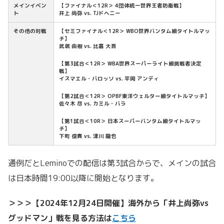
メインイベン
【
ファイナル＜12R＞ 4団体統一世界王者防衛戦】
ト
井上 尚弥 vs. TJドヘニー
その他の対戦
【セミファイナル＜12R＞ WBO世界バンタム級タイトルマッ
チ】
武居 由樹 vs. 比嘉 大吾
【第3試合＜12R＞ WBA世界スーパーライト級挑戦者決定
戦】
イスマエル・バロッソ vs. 平岡 アンディ
【第2試合＜12R＞ OPBF東洋ウェルター級タイトルマッチ】
佐々木 尽 vs. カミル・バラ
【第1試合＜10R＞ 日本スーパーバンタム級タイトルマッ
チ】
下町 俊貴 vs. 津川 龍也
通例だとLeminoでの配信は第3試合からで、メインの試合
は日本時間19:00以降に開始となります。
＞＞＞【2024年12月24日開催】海外から「井上尚弥vs
グッドマン」戦を見る方法は
こちら