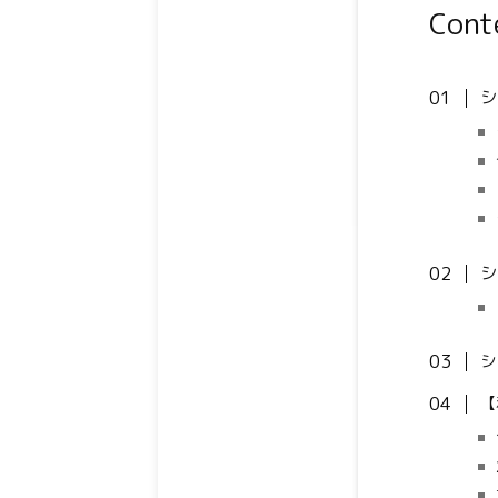
Cont
シ
シ
シ
【