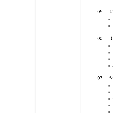
シ
【
シ