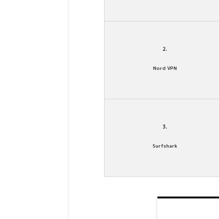
2.
Nord VPN
3.
Surfshark