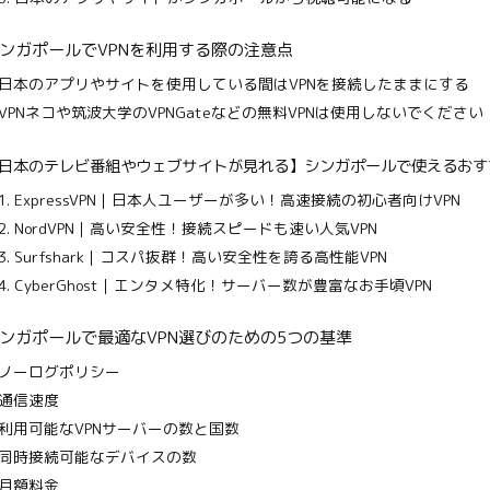
ンガポールでVPNを利用する際の注意点
日本のアプリやサイトを使用している間はVPNを接続したままにする
VPNネコや筑波大学のVPNGateなどの無料VPNは使用しないでください
日本のテレビ番組やウェブサイトが見れる】シンガポールで使えるおすす
1. ExpressVPN｜日本人ユーザーが多い！高速接続の初心者向けVPN
2. NordVPN｜高い安全性！接続スピードも速い人気VPN
3. Surfshark｜コスパ抜群！高い安全性を誇る高性能VPN
4. CyberGhost｜エンタメ特化！サーバー数が豊富なお手頃VPN
ンガポールで最適なVPN選びのための5つの基準
ノーログポリシー
通信速度
利用可能なVPNサーバーの数と国数
同時接続可能なデバイスの数
月額料金