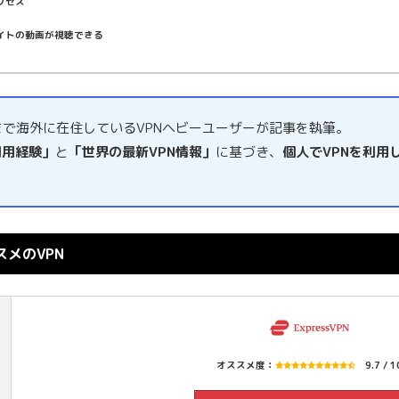
クセス
イトの動画が視聴できる
まで海外に在住しているVPNヘビーユーザーが記事を執筆。
利用経験」
と
「世界の最新VPN情報」
に基づき、
個人でVPNを利用
メのVPN
オススメ度：
9.7 / 1