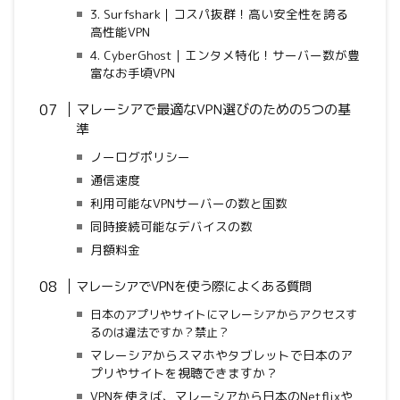
3. Surfshark｜コスパ抜群！高い安全性を誇る
高性能VPN
4. CyberGhost｜エンタメ特化！サーバー数が豊
富なお手頃VPN
マレーシアで最適なVPN選びのための5つの基
準
ノーログポリシー
通信速度
利用可能なVPNサーバーの数と国数
同時接続可能なデバイスの数
月額料金
マレーシアでVPNを使う際によくある質問
日本のアプリやサイトにマレーシアからアクセスす
るのは違法ですか？禁止？
マレーシアからスマホやタブレットで日本のア
プリやサイトを視聴できますか？
VPNを使えば、マレーシアから日本のNetflixや